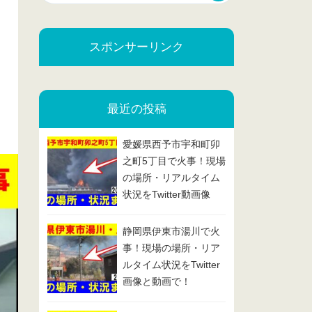
スポンサーリンク
最近の投稿
愛媛県西予市宇和町卯
之町5丁目で火事！現場
の場所・リアルタイム
状況をTwitter動画像
で！2025/2/13
静岡県伊東市湯川で火
事！現場の場所・リア
ルタイム状況をTwitter
画像と動画で！
2025/2/7