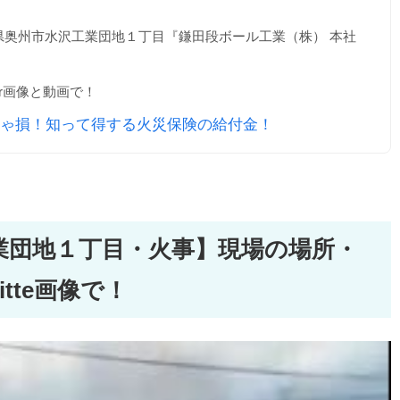
県奥州市水沢工業団地１丁目『鎌田段ボール工業（株） 本社
er画像と動画で！
ゃ損！知って得する火災保険の給付金！
業団地１丁目・火事】現場の場所・
tte画像で！