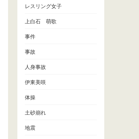
レスリング女子
上白石 萌歌
事件
事故
人身事故
伊東美咲
体操
土砂崩れ
地震