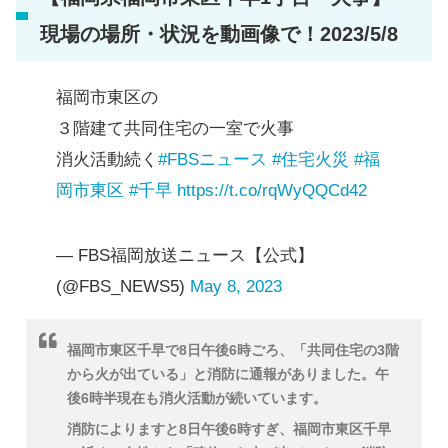
現場の場所・状況を動画像で！2023/5/8
福岡市東区の
３階建て共同住宅の一室で火事
消火活動続く
#FBSニュース
#住宅火災
#福
岡市東区
#千早
https://t.co/rqWyQQCd42
— FBS福岡放送ニュース【公式】
(@FBS_NEWS5)
May 8, 2023
福岡市東区千早で8日午後6時ごろ、「共同住宅の3階
から火が出ている」と消防に通報がありました。午
後6時半現在も消火活動が続いています。
消防によりますと8日午後6時すぎ、福岡市東区千早