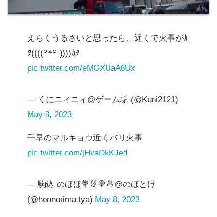
えらくうるさいと思ったら、近くで火事がｶ
ﾀ((((꒪꒫꒪ ))))ｶﾀ
pic.twitter.com/eMGXUaA6Ux
— くにニィニィ@ゲーム垢 (@Kuni2121)
May 8, 2023
千早のマルキョウ近くバリ火事
pic.twitter.com/jHvaDkKJed
— 駒込 のほほ💐🐰🍭🍜@のほとけ
(@honnorimattya)
May 8, 2023