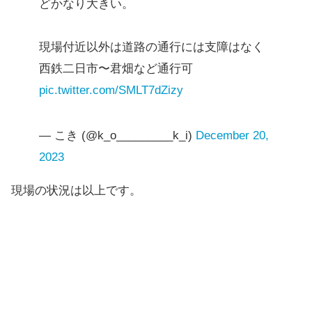
どかなり大きい。
現場付近以外は道路の通行には支障はなく
西鉄二日市〜君畑など通行可
pic.twitter.com/SMLT7dZizy
— こき (@k_o_________k_i)
December 20,
2023
現場の状況は以上です。