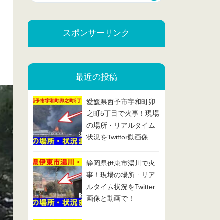
スポンサーリンク
最近の投稿
愛媛県西予市宇和町卯
之町5丁目で火事！現場
の場所・リアルタイム
状況をTwitter動画像
で！2025/2/13
静岡県伊東市湯川で火
事！現場の場所・リア
ルタイム状況をTwitter
画像と動画で！
2025/2/7