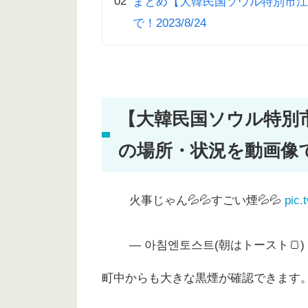
まとめ【大韓民国ソウル特別市江
で！2023/8/24
【大韓民国ソウル特別
の場所・状況を動画像で！2
火事じゃん💦💦すごい煙💦💦
pic.
— 아침엔토스트(朝はトースト🍞) (@G
町中からも大きな黒煙が確認できます