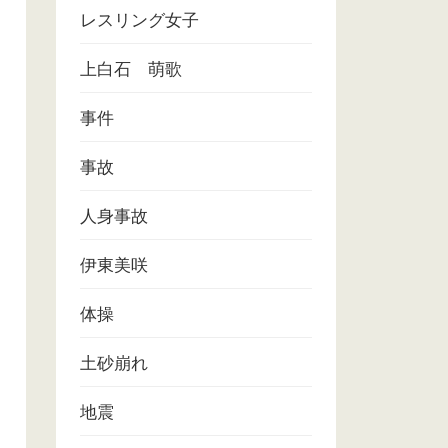
レスリング女子
上白石 萌歌
事件
事故
人身事故
伊東美咲
体操
土砂崩れ
地震