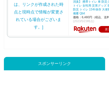
消臭】 携帯トイレ 車 防災
トイレ 女性用 災害グッズ
防災 トイレ 15年保存 大便
備蓄 Qbit
価格：6,480円（税込、送
(2023/5/23時点)
楽
スポンサーリンク