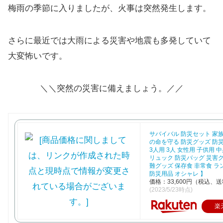
梅雨の季節に入りましたが、火事は突然発生します。
さらに最近では大雨による災害や地震も多発していて
大変怖いです。
＼＼突然の災害に備えましょう。／／
サバイバル 防災セット 家族
の命を守る 防災グッズ 防災
3人用 3人 女性用 子供用 
リュック 防災バッグ 災害グ
難グッズ 保存食 非常食 ラ
防災用品 オシャレ 】
価格：33,600円（税込、送
(2023/5/23時点)
楽