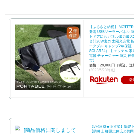
【ふるさと納税】 MOTTE
発電 USBソーラーパネル 
トドアにも パネル出力最大2
合計20W出力 太陽光充電 
ータブル キャンプ2年保証（
SOLAR24）【 モッテル 
電器 チャージャー 防災 神
市】
価格：29,000円（税込、送
(2023/5/23時点)
楽
【5冠達成★あす楽】簡易トイ
【防災士 柳原志保氏と共