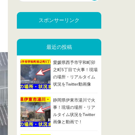
スポンサーリンク
最近の投稿
愛媛県西予市宇和町卯
之町5丁目で火事！現場
の場所・リアルタイム
状況をTwitter動画像
で！2025/2/13
静岡県伊東市湯川で火
事！現場の場所・リア
ルタイム状況をTwitter
画像と動画で！
2025/2/7