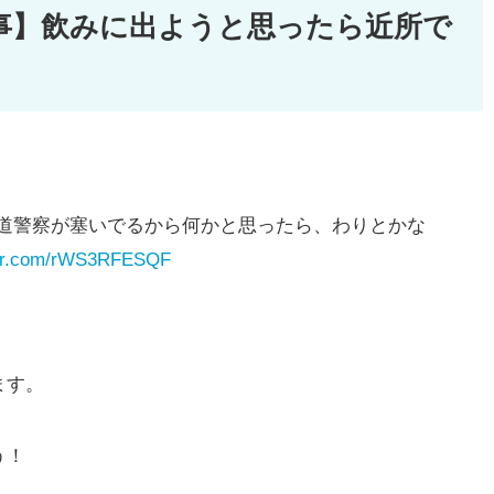
事】飲みに出ようと思ったら近所で
道警察が塞いでるから何かと思ったら、わりとかな
tter.com/rWS3RFESQF
ます。
う！