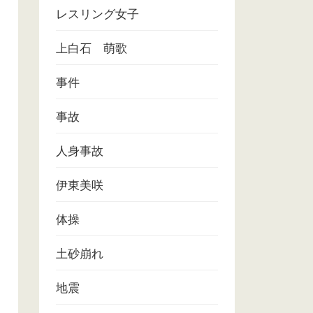
レスリング女子
上白石 萌歌
事件
事故
人身事故
伊東美咲
体操
土砂崩れ
地震