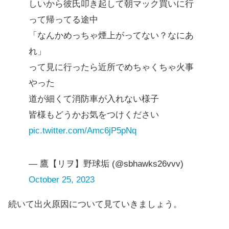
しいから彼氏叩き起して朝マック買いに行
って帰ってる途中
「なんかめっちゃ煙上がってない？なにあ
れ」
って見に行ったら近所でめちゃくちゃ火事
やった
道が細くて消防車が入れない様子
皆様もどうかお気をつけください
pic.twitter.com/Amc6jP5pNq
— 鷹【リヲ】野球垢 (@sbhawks26vvv)
October 25, 2023
続いて出火原因について見ていきましょう。