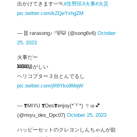
出かけてきます〰🏃
#生野区
#火事
#火災
pic.twitter.com/kZQeYxhgZM
— ⟭⟬ rarasong♪ ⁷🐻🐯 (@song6v6)
October
25, 2023
火事だー
🚒🚒騒がしい
ヘリコプター３台とんでるし
pic.twitter.com/jR8Yko9MqW
— ❣️MIYU ❣️Des❣️enjoy(*´³`*) ㄘゅ💕
(@miyu_des_Dpc07)
October 25, 2023
ハッピーセットのクレヨンしんちゃんが欲