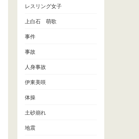
レスリング女子
上白石 萌歌
事件
事故
人身事故
伊東美咲
体操
土砂崩れ
地震