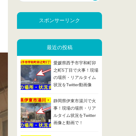
スポンサーリンク
最近の投稿
愛媛県西予市宇和町卯
之町5丁目で火事！現場
の場所・リアルタイム
状況をTwitter動画像
で！2025/2/13
静岡県伊東市湯川で火
事！現場の場所・リア
ルタイム状況をTwitter
画像と動画で！
2025/2/7