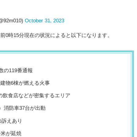
2m010)
October 31, 2023
日午前0時15分現在の状況によると以下になります。
数の119番通報
建物6棟が燃える火事
の飲食店などが密集するエリア
分）消防車37台が出動
の訴えあり
平米が延焼