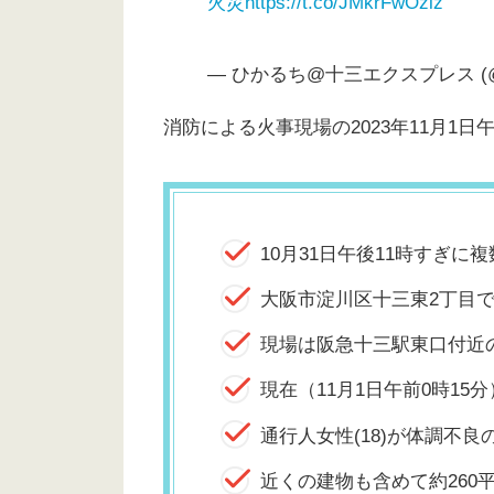
火災
https://t.co/JMkrFwOziz
— ひかるち@十三エクスプレス (@9
消防による火事現場の2023年11月1
10月31日午後11時すぎに複
大阪市淀川区十三東2丁目で
現場は阪急十三駅東口付近
現在（11月1日午前0時15
通行人女性(18)が体調不良
近くの建物も含めて約260