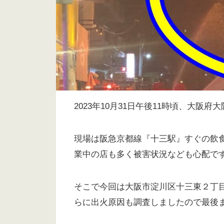
2023年10月31日午後11時頃、大
現場は阪急京都線『十三駅』すぐの飲
業中の店も多く被害状況なども心配で
そこで今回は大阪市淀川区十三東２丁
らに出火原因も調査しましたので最後