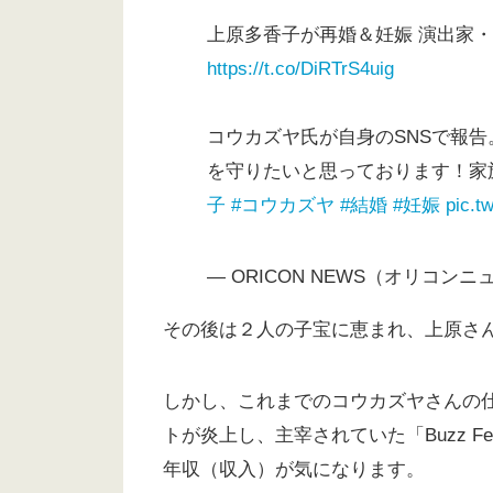
上原多香子が再婚＆妊娠 演出家
https://t.co/DiRTrS4uig
コウカズヤ氏が自身のSNSで報
を守りたいと思っております！家
子
#コウカズヤ
#結婚
#妊娠
pic.t
— ORICON NEWS（オリコンニュー
その後は２人の子宝に恵まれ、上原さ
しかし、これまでのコウカズヤさんの仕事
トが炎上し、主宰されていた「Buzz Fe
年収（収入）が気になります。