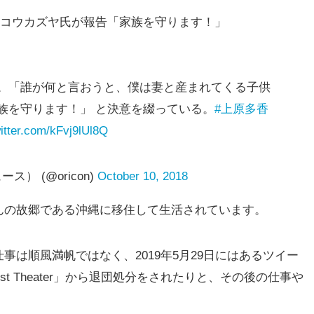
・コウカズヤ氏が報告「家族を守ります！」
告。「誰が何と言おうと、僕は妻と産まれてくる子供
族を守ります！」 と決意を綴っている。
#上原多香
witter.com/kFvj9lUl8Q
ス） (@oricon)
October 10, 2018
んの故郷である沖縄に移住して生活されています。
は順風満帆ではなく、2019年5月29日にはあるツイー
st Theater」から退団処分をされたりと、その後の仕事や