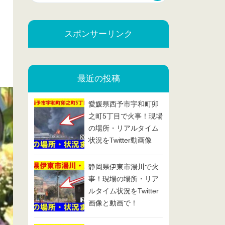
スポンサーリンク
最近の投稿
愛媛県西予市宇和町卯
之町5丁目で火事！現場
の場所・リアルタイム
状況をTwitter動画像
で！2025/2/13
静岡県伊東市湯川で火
事！現場の場所・リア
ルタイム状況をTwitter
画像と動画で！
2025/2/7