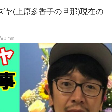
カズヤ(上原多香子の旦那)現在の
！
3 min