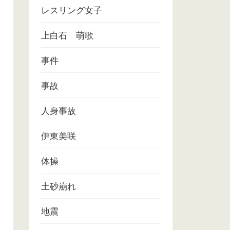
レスリング女子
上白石 萌歌
事件
事故
人身事故
伊東美咲
体操
土砂崩れ
地震