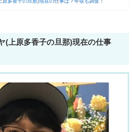
(上原多香子の旦那)現在の仕事は？年収も調査！
ズヤ(上原多香子の旦那)現在の仕事