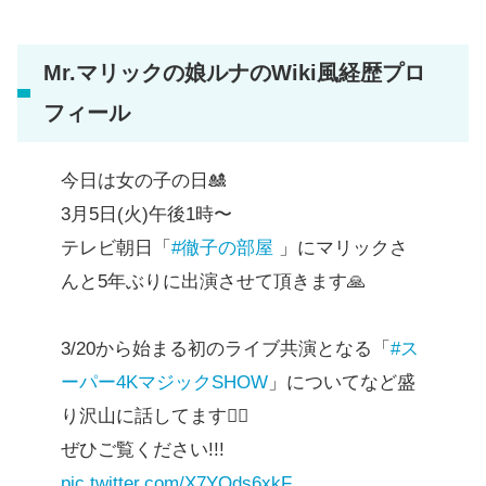
Mr.マリックの娘ルナのWiki風経歴プロ
フィール
今日は女の子の日🎎
3月5日(火)午後1時〜
テレビ朝日「
#徹子の部屋
」にマリックさ
んと5年ぶりに出演させて頂きます🙏
3/20から始まる初のライブ共演となる「
#ス
ーパー4KマジックSHOW
」についてなど盛
り沢山に話してます✌🏼
ぜひご覧ください!!!
pic.twitter.com/X7YQds6xkF