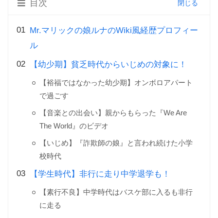
目次
Mr.マリックの娘ルナのWiki風経歴プロフィー
ル
【幼少期】貧乏時代からいじめの対象に！
【裕福ではなかった幼少期】オンボロアパート
で過ごす
【音楽との出会い】親からもらった『We Are
The World』のビデオ
【いじめ】『詐欺師の娘』と言われ続けた小学
校時代
【学生時代】非行に走り中学退学も！
【素行不良】中学時代はバスケ部に入るも非行
に走る