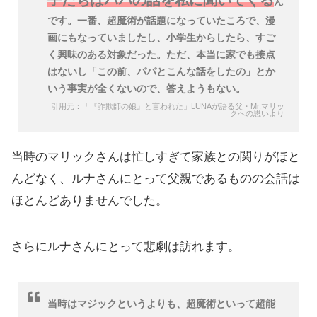
子たちはパパの話を私に聞いてくる
ん
です。一番、超魔術が話題になっていたころで、漫
画にもなっていましたし、小学生からしたら、すご
く興味のある対象だった。ただ、本当に家でも接点
はないし「この前、パパとこんな話をしたの」とか
いう事実が全くないので、答えようもない。
引用元：「『詐欺師の娘』と言われた」LUNAが語る父・Mr.マリッ
クへの思いより
当時のマリックさんは忙しすぎて家族との関りがほと
んどなく、ルナさんにとって父親であるものの会話は
ほとんどありませんでした。
さらにルナさんにとって悲劇は訪れます。
当時はマジックというよりも、超魔術といって超能