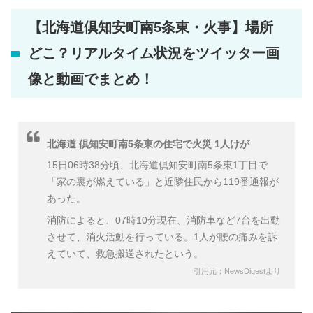
【北海道倶知安町南5条東・火事】場所
どこ？リアルタイム状況をツイッター画
像と動画でまとめ！
北海道 倶知安町南5条東の住宅で火災 1人けが
15日06時38分頃、北海道倶知安町南5条東1丁目で
「家の裏が燃えている」と近隣住民から119番通報が
あった。
消防によると、07時10分現在、消防車など7台を出動
させて、消火活動を行っている。1人が腰の痛みを訴
えていて、救急搬送されたという。
引用元；NewsDigestより