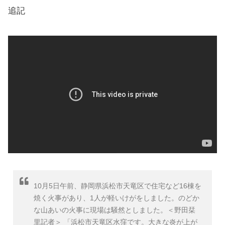
追記
10月5日午前、静岡県浜松市天竜区で住宅など16棟を
焼く火事があり、1人が軽いけがをしました。のどか
な山あいの火事に現場は騒然としました。＜野田栞
里記者＞ 「浜松市天竜区水窪です。大きな炎が上が