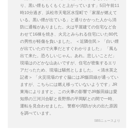
り、黒い煙ももくもくと上がっています」5日午前11
時10分過ぎ、浜松市天竜区水窪町で「家屋が燃えて
いる。黒い煙が出ている」と通りかかった人から消
防に通報がありました。火は平屋建ての住宅など合
わせて16棟を焼き、火元とみられる住宅にいた80代
の男性が軽傷を負いました。 ＜近隣住民＞ 「白い煙
が出ていたので火事だとすぐわかりました」 「風も
出て来た。恐ろしいじゃん。あれ。悲しいことだ」
現場はのどかな山あいですが、住宅が密集するエリ
アだったため、現場は騒然としました。 ＜清水英之
記者＞ 「火災現場のすぐ脇にはJR飯田線が通ってい
ますが、こちらには燃え移っていないようです」JR
東海によりますと、この火事の影響でJR飯田線は愛
知県の三河川合駅と長野県の平岡駅との間で一時、
運転を見合わせました。 警察や消防が火の出た原因
を調べています。
SBSニュースより