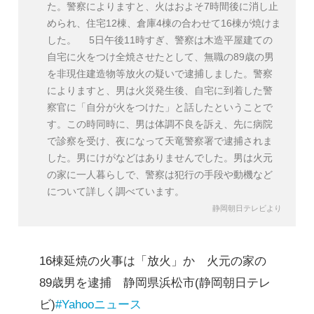
た。警察によりますと、火はおよそ7時間後に消し止
められ、住宅12棟、倉庫4棟の合わせて16棟が焼けま
した。 5日午後11時すぎ、警察は木造平屋建ての
自宅に火をつけ全焼させたとして、無職の89歳の男
を非現住建造物等放火の疑いで逮捕しました。警察
によりますと、男は火災発生後、自宅に到着した警
察官に「自分が火をつけた」と話したということで
す。この時同時に、男は体調不良を訴え、先に病院
で診察を受け、夜になって天竜警察署で逮捕されま
した。男にけがなどはありませんでした。男は火元
の家に一人暮らしで、警察は犯行の手段や動機など
について詳しく調べています。
静岡朝日テレビより
16棟延焼の火事は「放火」か 火元の家の
89歳男を逮捕 静岡県浜松市(静岡朝日テレ
ビ)
#Yahooニュース