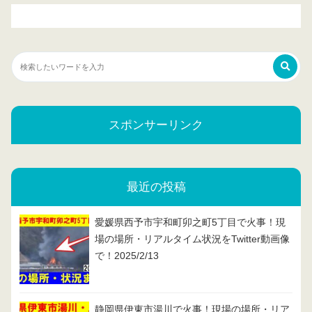
スポンサーリンク
最近の投稿
愛媛県西予市宇和町卯之町5丁目で火事！現
場の場所・リアルタイム状況をTwitter動画像
で！2025/2/13
静岡県伊東市湯川で火事！現場の場所・リア