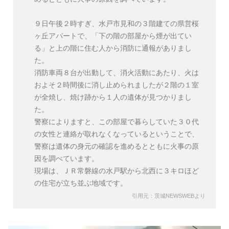
９日午後２時すぎ、水戸市見和の３階建ての県営桜
ヶ丘アパートで、「下の階の部屋から煙が出てい
る」と上の階に住む人から消防に通報がありまし
た。
消防車両８台が出動して、消火活動にあたり、火は
およそ２時間後に消し止められましたが２階の１室
が全焼し、焼け跡から１人の遺体が見つかりまし
た。
警察によりますと、この部屋で暮らしていた３０代
の女性と連絡が取れなくなっているということで、
警察は遺体の身元の確認を進めるとともに火事の原
因を調べています。
現場は、ＪＲ常磐線の水戸駅から北西に３キロほど
の住宅が立ち並ぶ地域です。
引用元：茨城NEWSWEBより