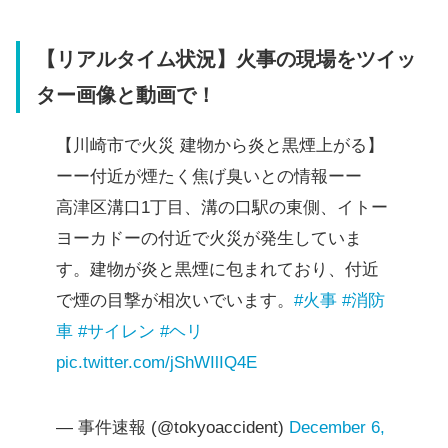
【リアルタイム状況】火事の現場をツイッ
ター画像と動画で！
【川崎市で火災 建物から炎と黒煙上がる】
ーー付近が煙たく焦げ臭いとの情報ーー
高津区溝口1丁目、溝の口駅の東側、イトー
ヨーカドーの付近で火災が発生していま
す。建物が炎と黒煙に包まれており、付近
で煙の目撃が相次いでいます。
#火事
#消防
車
#サイレン
#ヘリ
pic.twitter.com/jShWIlIQ4E
— 事件速報 (@tokyoaccident)
December 6,