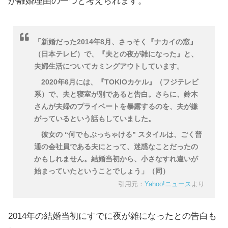
が離婚理由の一つと考えられます。
「新婚だった2014年8月、さっそく『ナカイの窓』
（日本テレビ）で、『夫との夜が雑になった』と、
夫婦生活についてカミングアウトしています。
2020年6月には、『TOKIOカケル』（フジテレビ
系）で、夫と寝室が別であると告白。さらに、鈴木
さんが夫婦のプライベートを暴露するのを、夫が嫌
がっているという話もしていました。
彼女の “何でもぶっちゃける” スタイルは、ごく普
通の会社員である夫にとって、迷惑なことだったの
かもしれません。結婚当初から、小さなすれ違いが
始まっていたということでしょう」（同）
引用元：
Yahoo!ニュース
より
2014年の結婚当初にすでに夜が雑になったとの告白も