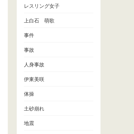
レスリング女子
上白石 萌歌
事件
事故
人身事故
伊東美咲
体操
土砂崩れ
地震