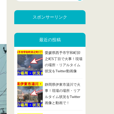
スポンサーリンク
最近の投稿
愛媛県西予市宇和町卯
之町5丁目で火事！現場
の場所・リアルタイム
状況をTwitter動画像
で！2025/2/13
静岡県伊東市湯川で火
事！現場の場所・リア
ルタイム状況をTwitter
画像と動画で！
2025/2/7