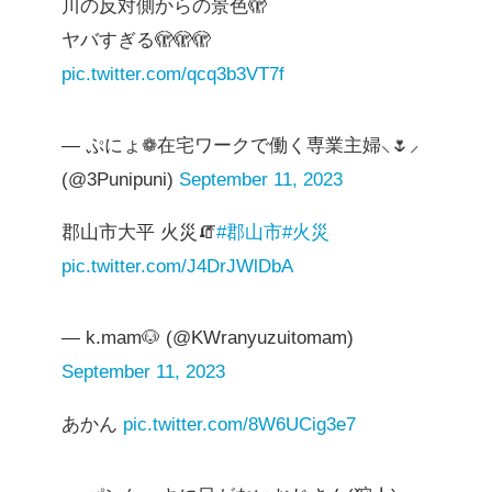
川の反対側からの景色🫣
ヤバすぎる🫣🫣🫣
pic.twitter.com/qcq3b3VT7f
— ぷにょ❁在宅ワークで働く専業主婦⸜🌷︎⸝‍
(@3Punipuni)
September 11, 2023
郡山市大平 火災🧯
#郡山市
#火災
pic.twitter.com/J4DrJWlDbA
— k.mam🐶 (@KWranyuzuitomam)
September 11, 2023
あかん
pic.twitter.com/8W6UCig3e7