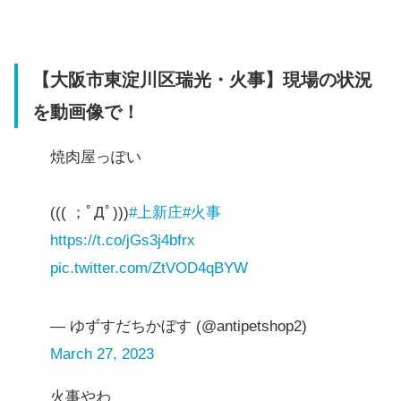
【大阪市東淀川区瑞光・火事】現場の状況
を動画像で！
焼肉屋っぽい
((( ；ﾟДﾟ)))
#上新庄
#火事
https://t.co/jGs3j4bfrx
pic.twitter.com/ZtVOD4qBYW
— ゆずすだちかぼす (@antipetshop2)
March 27, 2023
火事やわ