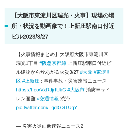
【大阪市東淀川区瑞光・火事】現場の場
所・状況を動画像で！上新庄駅南口付近
ビル2023/3/27
【火事情報まとめ】大阪府大阪市東淀川区
瑞光1丁目
#阪急京都線
上新庄駅南口付近ビ
ル建物から煙あがる火災3/27
#大阪
#東淀川
区
#上新庄
: 事件事故・災害速報ニュース
https://t.co/VxRdjrIUkG
#大阪市
消防車サイ
レン避難
#交通情報
渋滞
pic.twitter.com/TqdlGGTUgY
— 災害火災画像速報ニュース2