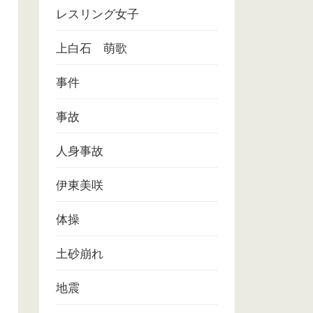
レスリング女子
上白石 萌歌
事件
事故
人身事故
伊東美咲
体操
土砂崩れ
地震