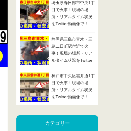
埼玉県春日部市中央1丁
目で火事！現場の場
所・リアルタイム状況
をTwitter動画像で！
2025/1/29
静岡県三島市青木・三
島二日町駅付近で火
事！現場の場所・リア
ルタイム状況をTwitter
動画像で！2025/1/24
神戸市中央区雲井通1丁
目で火事！現場の場
所・リアルタイム状況
をTwitter動画像で！
2025/1/23
カテゴリー