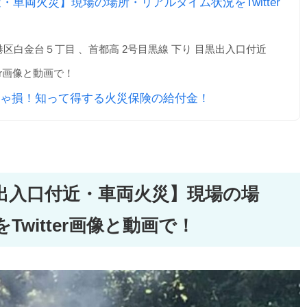
・車両火災】現場の場所・リアルタイム状況をTwitter
区白金台５丁目 、首都高 2号目黒線 下り 目黒出入口付近
er画像と動画で！
ゃ損！知って得する火災保険の給付金！
黒出入口付近・車両火災】現場の場
witter画像と動画で！