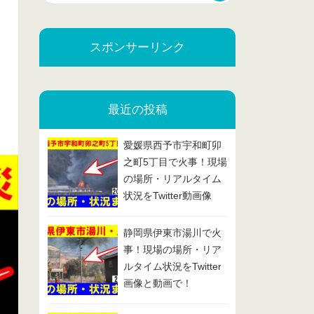
スポンサーリンク
最近の投稿
愛媛県西予市宇和町卯
之町5丁目で火事！現場
の場所・リアルタイム
状況をTwitter動画像
で！2025/2/13
静岡県伊東市湯川で火
事！現場の場所・リア
ルタイム状況をTwitter
画像と動画で！
2025/2/7