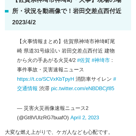
所・状況を動画像で！岩田交差点西付近
2023/4/2
【火事情報まとめ】佐賀県神埼市神埼町尾
崎 県道31号線沿い 岩田交差点西付近 建物
から火の手あがる火災4/2
#佐賀
#神埼市
:
事件事故・災害速報ニュース
https://t.co/SCVxKbTpyH
消防車サイレン
#
交通情報
渋滞
pic.twitter.com/eNBDBCjf85
— 災害火災画像速報ニュース2
(@Gt8VUlzRG7buafO)
April 2, 2023
大変な燃え上がりで、ケガ人なども心配です。