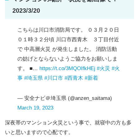
2023/3/20
こちらは川口市消防局です。 ０３月２０日
０１時３２分頃 川口市西青木 ３丁目付近
で 中高層火災 が発生しました。 消防活動
の妨げとならないようご協力をお願いしま
す。 ■…
https://t.co/3MQOIfkHEj
#火災
#火
事
#埼玉県
#川口市
#西青木
#新着
— 安全ナビ＠埼玉県 (@anzen_saitama)
March 19, 2023
深夜帯のマンション火災という事で、就寝中の方も多
いと思いますので心配です。