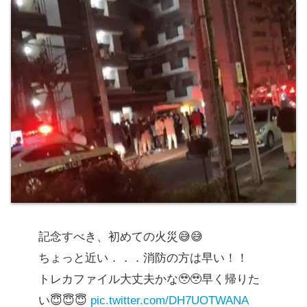
記念すべき、初めての火災😅😅
ちょっと近い．．．消防の方は早い！！
トレカファイル大丈夫かな🥹🥹早く帰りた
い😇😇😇
pic.twitter.com/DH7UOTWANA