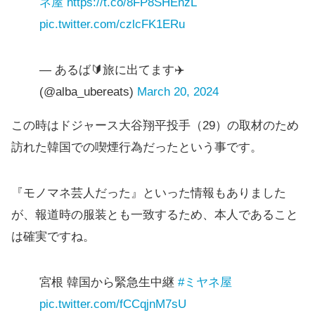
ネ屋
https://t.co/8FP8SHEnzL
pic.twitter.com/czlcFK1ERu
— あるば🔰旅に出てます✈️
(@alba_ubereats)
March 20, 2024
この時はドジャース大谷翔平投手（29）の取材のため
訪れた韓国での喫煙行為だったという事です。
『モノマネ芸人だった』といった情報もありました
が、報道時の服装とも一致するため、本人であること
は確実ですね。
宮根 韓国から緊急生中継
#ミヤネ屋
pic.twitter.com/fCCqjnM7sU