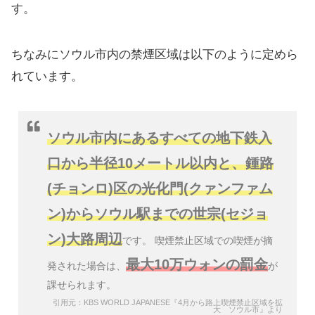
す。
ちなみにソウル市内の禁煙区域は以下のように定めら
れています。
ソウル市内にあるすべての地下鉄入
口から半径10メートル以内と、鍾路
(チョンロ)区の光化門(クァンファム
ン)からソウル駅までの世宗(セジョ
ン)大路周辺
です。 喫煙禁止区域での喫煙が摘
最大10万ウォンの罰金
発された場合は、
が
課せられます。
引用元：KBS WORLD JAPANESE『4月から路上喫煙禁止区域を拡
大 ソウル市』より