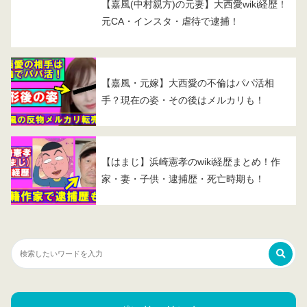
【嘉風(中村親方)の元妻】大西愛wiki経歴！
元CA・インスタ・虐待で逮捕！
【嘉風・元嫁】大西愛の不倫はパパ活相
手？現在の姿・その後はメルカリも！
【はまじ】浜崎憲孝のwiki経歴まとめ！作
家・妻・子供・逮捕歴・死亡時期も！