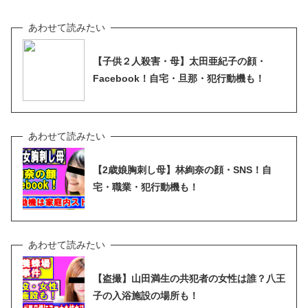
【子供２人殺害・母】太田亜紀子の顔・
Facebook！自宅・旦那・犯行動機も！
【2歳娘胸刺し母】林絢奈の顔・SNS！自
宅・職業・犯行動機も！
【盗撮】山田満生の共犯者の女性は誰？八王
子の入浴施設の場所も！