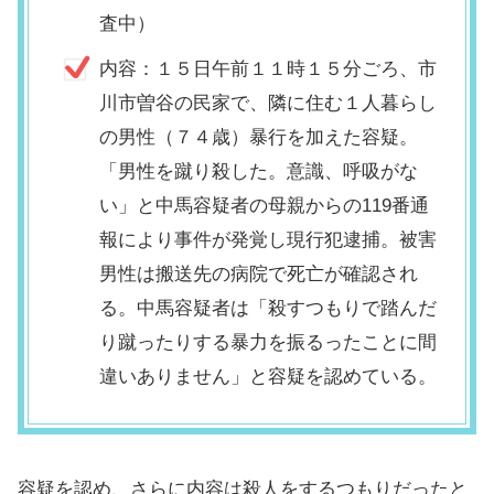
査中）
内容：１５日午前１１時１５分ごろ、市
川市曽谷の民家で、隣に住む１人暮らし
の男性（７４歳）暴行を加えた容疑。
「男性を蹴り殺した。意識、呼吸がな
い」と中馬容疑者の母親からの119番通
報により事件が発覚し現行犯逮捕。被害
男性は搬送先の病院で死亡が確認され
る。中馬容疑者は「殺すつもりで踏んだ
り蹴ったりする暴力を振るったことに間
違いありません」と容疑を認めている。
容疑を認め、さらに内容は殺人をするつもりだったと