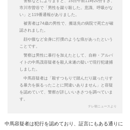
警察などによりますと、15日午前11時20分すぎ、
市川市曽谷で「男性を蹴り殺した。意識、呼吸がな
い」と119番通報がありました。
被害者は74歳の男性で、搬送先の病院で死亡が確
認されました。
顔や腹など全身に打撲のような痕があったという
ことです。
警察は男性に暴行を加えたとして、自称・アルバ
イトの中馬茂容疑者を殺人未遂の疑いで現行犯逮捕
しました。
中馬容疑者は「殺すつもりで踏んだり蹴ったりす
る暴力を振るったことに間違いありません」と容疑
を認めていて、警察が詳しいいきさつを調べていま
す。
テレ朝ニュースより
中馬容疑者は犯行を認めており、証言にもある通りに