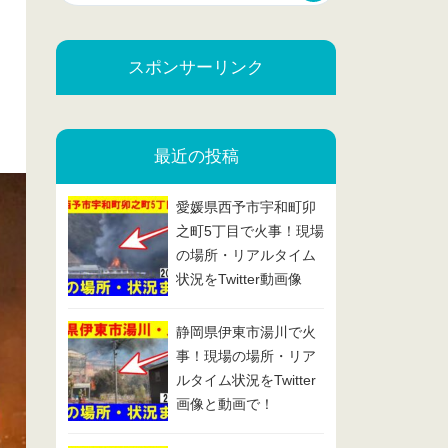
スポンサーリンク
最近の投稿
愛媛県西予市宇和町卯
之町5丁目で火事！現場
の場所・リアルタイム
状況をTwitter動画像
で！2025/2/13
静岡県伊東市湯川で火
事！現場の場所・リア
ルタイム状況をTwitter
画像と動画で！
2025/2/7