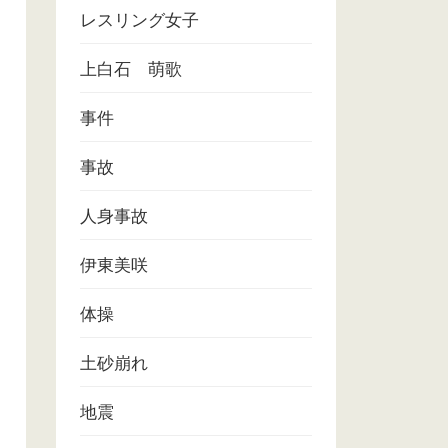
レスリング女子
上白石 萌歌
事件
事故
人身事故
伊東美咲
体操
土砂崩れ
地震