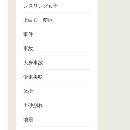
レスリング女子
上白石 萌歌
事件
事故
人身事故
伊東美咲
体操
土砂崩れ
地震