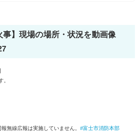
火事】現場の場所・状況を動画像
27
】
す。
同報無線広報は実施していません。
#富士市消防本部