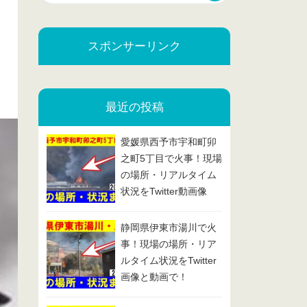
スポンサーリンク
最近の投稿
愛媛県西予市宇和町卯
之町5丁目で火事！現場
の場所・リアルタイム
状況をTwitter動画像
で！2025/2/13
静岡県伊東市湯川で火
事！現場の場所・リア
ルタイム状況をTwitter
画像と動画で！
2025/2/7