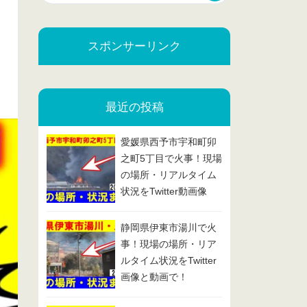
スポンサーリンク
最近の投稿
愛媛県西予市宇和町卯
之町5丁目で火事！現場
の場所・リアルタイム
状況をTwitter動画像
で！2025/2/13
静岡県伊東市湯川で火
事！現場の場所・リア
ルタイム状況をTwitter
画像と動画で！
2025/2/7