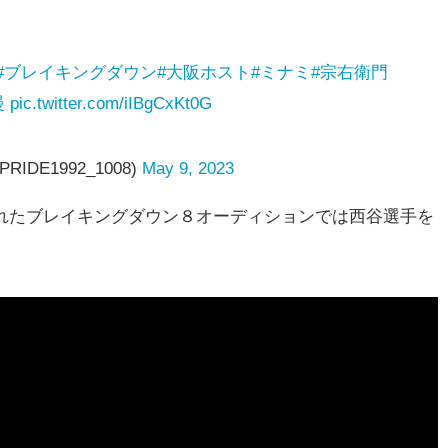
#ブレイキングダウン
#大阪ホスト
#ミナミ
#宗右衛門
慢
pic.twitter.com/iIBgCxKt0G
IDE1992_1008)
May 9, 2023
開されたブレイキングダウン８オーディションでは西谷選手を