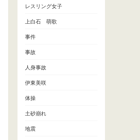
レスリング女子
上白石 萌歌
事件
事故
人身事故
伊東美咲
体操
土砂崩れ
地震