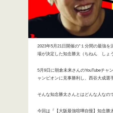
2023年5月21日開催の”１分間の最
場が決定した知念勝太（ちねん しょ
5月9日に朝倉未来さんのYouTube
ャンピオンに見事勝利し、西谷大成選
そんな知念勝太さんとはどんな人なの
今回は『【大阪最強喧嘩自慢】知念勝太