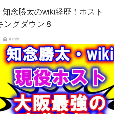
知念勝太のwiki経歴！ホスト
キングダウン８
4 min