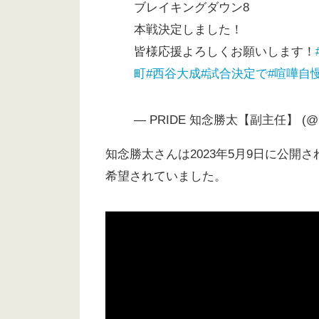
ブレイキングダウン8
本戦決定しました！
皆様応援よろしくお願いします！
町
#西谷大成
#試合決定で
#喧嘩自
— PRIDE 知念勝太【副主任】 (@PR
知念勝太さんは2023年5月9日に公
希望されていました。