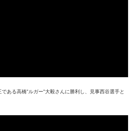
である高橋”ルガー”大毅さんに勝利し、見事西谷選手と