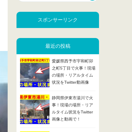
スポンサーリンク
最近の投稿
愛媛県西予市宇和町卯
之町5丁目で火事！現場
の場所・リアルタイム
状況をTwitter動画像
で！2025/2/13
静岡県伊東市湯川で火
事！現場の場所・リア
ルタイム状況をTwitter
画像と動画で！
2025/2/7