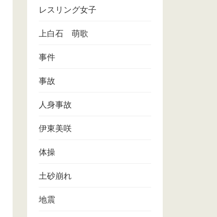
レスリング女子
上白石 萌歌
事件
事故
人身事故
伊東美咲
体操
土砂崩れ
地震