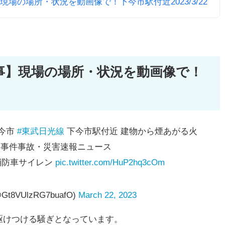
場の場所・状況を動画像で！下今市駅付近2023/3/22
事】現場の場所・状況を動画像で！
今市
#東武日光線
下今市駅付近 建物から煙あがる火
: 事件事故・災害速報ニュース
防車サイレン
pic.twitter.com/HuP2hq3cOm
VUlzRG7buafO)
March 22, 2023
駆けつける騒ぎとなっています。