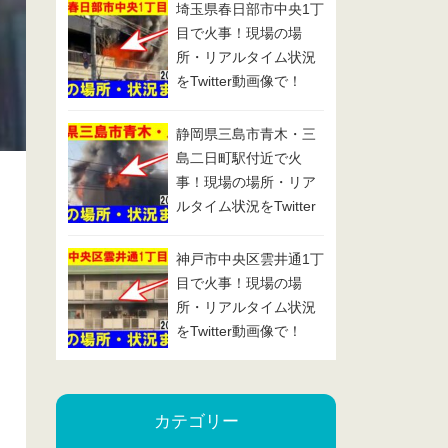
埼玉県春日部市中央1丁
目で火事！現場の場
所・リアルタイム状況
をTwitter動画像で！
2025/1/29
静岡県三島市青木・三
島二日町駅付近で火
事！現場の場所・リア
ルタイム状況をTwitter
動画像で！2025/1/24
神戸市中央区雲井通1丁
目で火事！現場の場
所・リアルタイム状況
をTwitter動画像で！
2025/1/23
カテゴリー