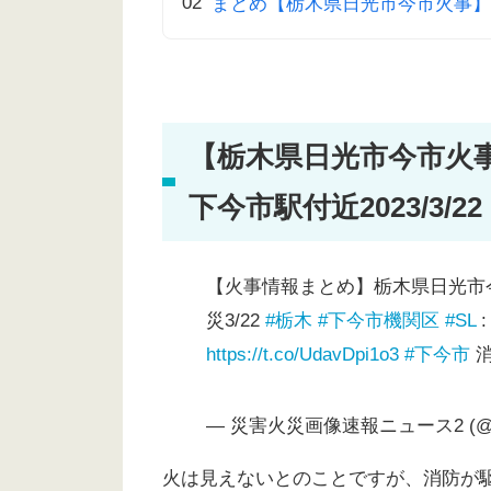
まとめ【栃木県日光市今市火事】現
【栃木県日光市今市火
下今市駅付近2023/3/22
【火事情報まとめ】栃木県日光市
災3/22
#栃木
#下今市機関区
#SL
https://t.co/UdavDpi1o3
#下今市
消
— 災害火災画像速報ニュース2 (@Gt8
火は見えないとのことですが、消防が