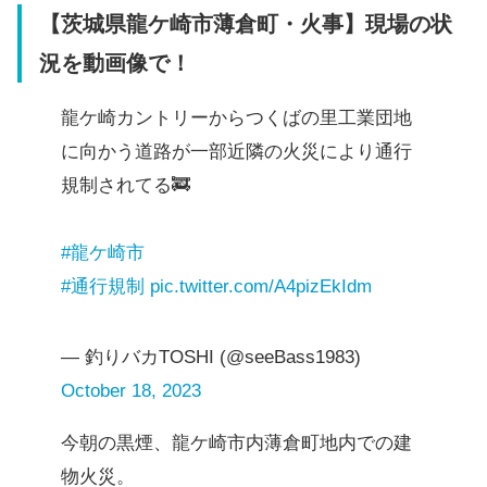
【茨城県龍ケ崎市薄倉町・火事】現場の状
況を動画像で！
龍ケ崎カントリーからつくばの里工業団地
に向かう道路が一部近隣の火災により通行
規制されてる🚒
#龍ケ崎市
#通行規制
pic.twitter.com/A4pizEkIdm
— 釣りバカTOSHI (@seeBass1983)
October 18, 2023
今朝の黒煙、龍ケ崎市内薄倉町地内での建
物火災。