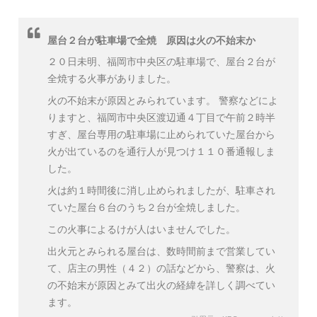
屋台２台が駐車場で全焼 原因は火の不始末か
２０日未明、福岡市中央区の駐車場で、屋台２台が
全焼する火事がありました。
火の不始末が原因とみられています。 警察などによ
りますと、福岡市中央区渡辺通４丁目で午前２時半
すぎ、屋台専用の駐車場に止められていた屋台から
火が出ているのを通行人が見つけ１１０番通報しま
した。
火は約１時間後に消し止められましたが、駐車され
ていた屋台６台のうち２台が全焼しました。
この火事によるけが人はいませんでした。
出火元とみられる屋台は、数時間前まで営業してい
て、店主の男性（４２）の話などから、警察は、火
の不始末が原因とみて出火の経緯を詳しく調べてい
ます。