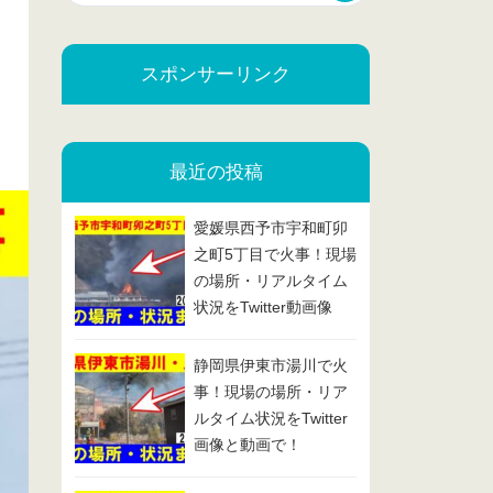
スポンサーリンク
最近の投稿
愛媛県西予市宇和町卯
之町5丁目で火事！現場
の場所・リアルタイム
状況をTwitter動画像
で！2025/2/13
静岡県伊東市湯川で火
事！現場の場所・リア
ルタイム状況をTwitter
画像と動画で！
2025/2/7