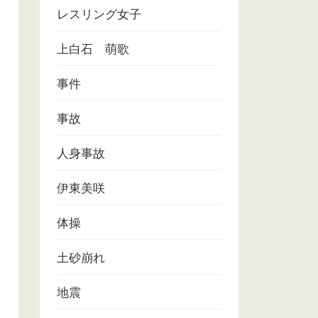
レスリング女子
上白石 萌歌
事件
事故
人身事故
伊東美咲
体操
土砂崩れ
地震