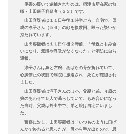
傷害の疑いで逮捕されたのは、摂津市新在家の無
職・山田康子容疑者（３３）です。
山田容疑者は１１日午後１時半ごろ、自宅で、母
親の淳子さん（５６）の顔を複数回、殴った疑いが
持たれています。
山田容疑者は１１日午後２時前、「母親ともみ合
いになり、意識や呼吸がなくなった」と消防に自ら
通報。
淳子さんは鼻と左腕、あばらの骨が折れていて、
心肺停止の状態で病院に搬送され、死亡が確認され
ました。
山田容疑者は淳子さんのほか、父親と弟、４歳の
娘のあわせて５人で暮らしていて、もみ合いになっ
た当時、父親は外出中で、弟と娘は自宅にいまし
た。
警察に対し、山田容疑者は「いつものように口げ
んかで終わると思ったが、母から手が出たので、思