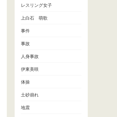
レスリング女子
上白石 萌歌
事件
事故
人身事故
伊東美咲
体操
土砂崩れ
地震