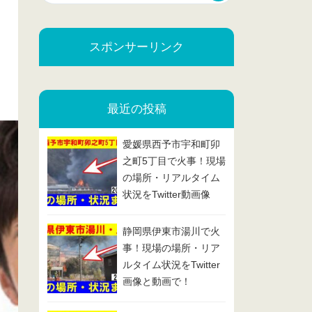
スポンサーリンク
最近の投稿
愛媛県西予市宇和町卯
之町5丁目で火事！現場
の場所・リアルタイム
状況をTwitter動画像
で！2025/2/13
静岡県伊東市湯川で火
事！現場の場所・リア
ルタイム状況をTwitter
画像と動画で！
2025/2/7