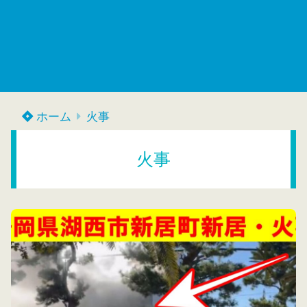
ホーム
火事
火事