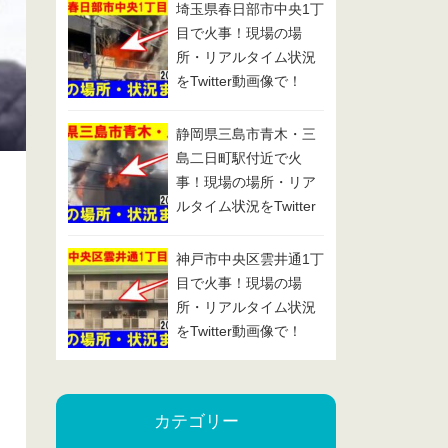
埼玉県春日部市中央1丁
目で火事！現場の場
所・リアルタイム状況
をTwitter動画像で！
2025/1/29
静岡県三島市青木・三
島二日町駅付近で火
事！現場の場所・リア
ルタイム状況をTwitter
動画像で！2025/1/24
神戸市中央区雲井通1丁
目で火事！現場の場
所・リアルタイム状況
をTwitter動画像で！
2025/1/23
カテゴリー