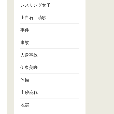
レスリング女子
上白石 萌歌
事件
事故
人身事故
伊東美咲
体操
土砂崩れ
地震