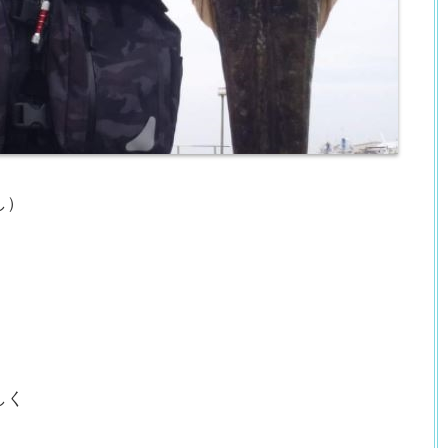
し）
しく