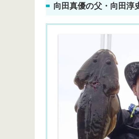
向田真優の父・
向田淳