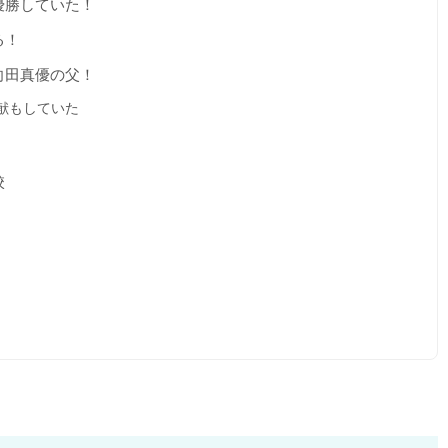
優勝していた！
る！
向田真優の父！
献もしていた
校