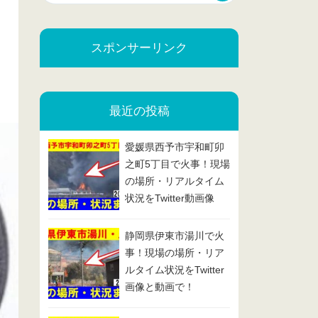
スポンサーリンク
最近の投稿
愛媛県西予市宇和町卯
之町5丁目で火事！現場
の場所・リアルタイム
状況をTwitter動画像
で！2025/2/13
静岡県伊東市湯川で火
事！現場の場所・リア
ルタイム状況をTwitter
画像と動画で！
2025/2/7