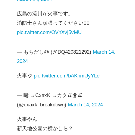
広島の流川が火事です。
消防士さん頑張ってください🙇‍♂️
pic.twitter.com/OVhXvj5vMU
— もちだし@ (@DQ420821292)
March 14,
2024
火事や
pic.twitter.com/bAKnmUyYLe
— 嚇 →CxaxK →カク🍒🐥🍒
(@cxaxk_breakdown)
March 14, 2024
火事やん
新天地公園の横かしら？