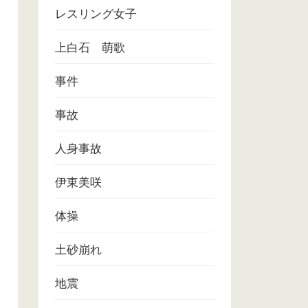
レスリング女子
上白石 萌歌
事件
事故
人身事故
伊東美咲
体操
土砂崩れ
地震