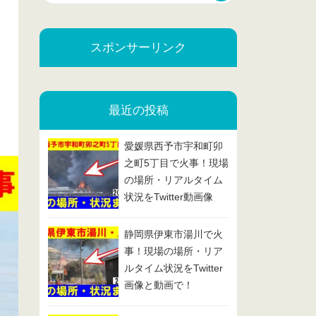
スポンサーリンク
最近の投稿
愛媛県西予市宇和町卯
之町5丁目で火事！現場
の場所・リアルタイム
状況をTwitter動画像
で！2025/2/13
静岡県伊東市湯川で火
事！現場の場所・リア
ルタイム状況をTwitter
画像と動画で！
2025/2/7