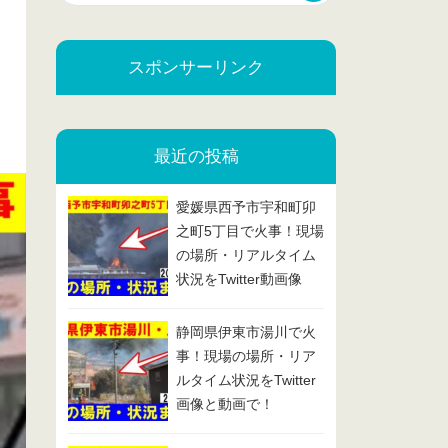
スポンサーリンク
最近の投稿
愛媛県西予市宇和町卯
之町5丁目で火事！現場
の場所・リアルタイム
状況をTwitter動画像
で！2025/2/13
静岡県伊東市湯川で火
事！現場の場所・リア
ルタイム状況をTwitter
画像と動画で！
2025/2/7