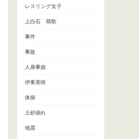
レスリング女子
上白石 萌歌
事件
事故
人身事故
伊東美咲
体操
土砂崩れ
地震