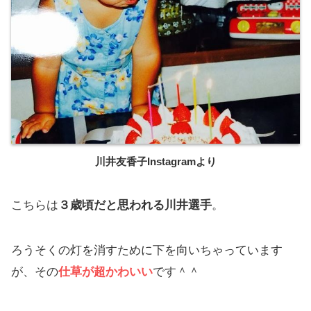
川井友香子Instagramより
こちらは
３歳頃だと思われる川井選手
。
ろうそくの灯を消すために下を向いちゃっています
が、その
仕草が超かわいい
です＾＾