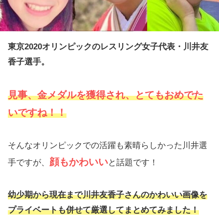
東京2020オリンピックのレスリング女子代表・川井友
香子選手。
見事、金メダルを獲得され、とてもおめでた
いですね！！
そんなオリンピックでの活躍も素晴らしかった川井選
顔
も
かわいい
手ですが、
と話題です！
幼少期から現在まで川井友香子さんのかわいい画像を
プライベートも併せて厳選してまとめてみました
！