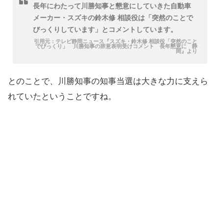
長年にわたって川勝知事と懇意にしていきた自動車
メーカー・スズキの鈴木修 相談役は「突然のことで
びっくりしています」とコメントしています。
引用元：テレビ静岡ニュース『スズキ・鈴木修 相談役「突然のこと
でびっくり」 川勝知事の辞意表明受けコメント 長年懇意に 静
岡』より
とのことで、川勝知事の知事当選は大きな力に支えら
れていたということですね。