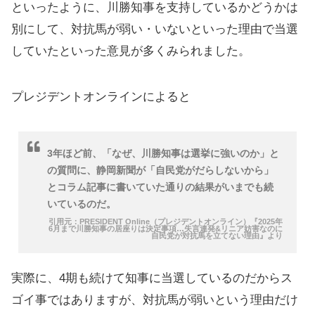
といったように、川勝知事を支持しているかどうかは
別にして、対抗馬が弱い・いないといった理由で当選
していたといった意見が多くみられました。
プレジデントオンラインによると
3年ほど前、「なぜ、川勝知事は選挙に強いのか」と
の質問に、静岡新聞が「自民党がだらしないから」
とコラム記事に書いていた通りの結果がいまでも続
いているのだ。
引用元：PRESIDENT Online（プレジデントオンライン）『2025年
6月まで川勝知事の居座りは決定事項…失言連発&リニア妨害なのに
自民党が対抗馬を立てない理由』より
実際に、4期も続けて知事に当選しているのだからス
ゴイ事ではありますが、対抗馬が弱いという理由だけ