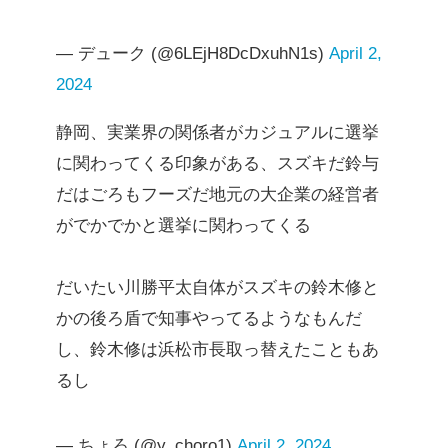
— デューク (@6LEjH8DcDxuhN1s)
April 2,
2024
静岡、実業界の関係者がカジュアルに選挙
に関わってくる印象がある、スズキだ鈴与
だはごろもフーズだ地元の大企業の経営者
がでかでかと選挙に関わってくる
だいたい川勝平太自体がスズキの鈴木修と
かの後ろ盾で知事やってるようなもんだ
し、鈴木修は浜松市長取っ替えたこともあ
るし
— ちょろ (@y_choro1)
April 2, 2024