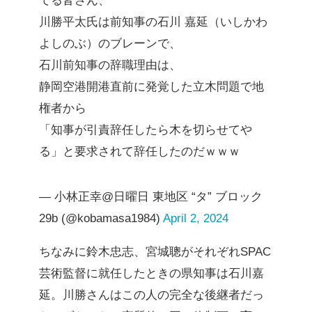
てる皆さん、
川勝平太氏は前知事の石川 嘉延（いしかわ
よしのぶ）のブレーンで、
石川前知事の辞職理由は、
静岡空港開港直前に発覚した立木問題で地
権者から
「知事が引責辞任したら木を切らせてや
る」と要求されて辞任したのだｗｗｗ
— 小林正幸@日曜日 東地区 “タ” ブロック
29b (@kobamasa1984)
April 2, 2024
ちなみに鈴木忠志、宮城聰がそれぞれSPAC
芸術監督に就任したときの県知事は石川嘉
延。川勝さんはこの人の完全な後継者だっ