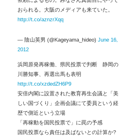
依頼によるもの。みなさん真面目にやって
おられる。大阪のメディアも来ていた。
http://t.co/aznzrXqq
— 陰山英男 (@Kageyama_hideo)
June 16,
2012
浜岡原発再稼働、県民投票で判断 静岡の
川勝知事、再選出馬も表明
http://t.co/xzdedZH6P9
安倍内閣に設置された教育再生会議と「美
しい国づくり」企画会議にて委員という経
歴で側近という立場
「再稼動を国民投票で」に罠の予感
国民投票なら責任は及ばないとの計算か?