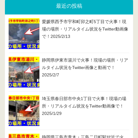
最近の投稿
愛媛県西予市宇和町卯之町5丁目で火事！現
場の場所・リアルタイム状況をTwitter動画像
で！2025/2/13
静岡県伊東市湯川で火事！現場の場所・リア
ルタイム状況をTwitter画像と動画で！
2025/2/7
埼玉県春日部市中央1丁目で火事！現場の場
所・リアルタイム状況をTwitter動画像で！
2025/1/29
静岡県三島市青木・三島二日町駅付近で火